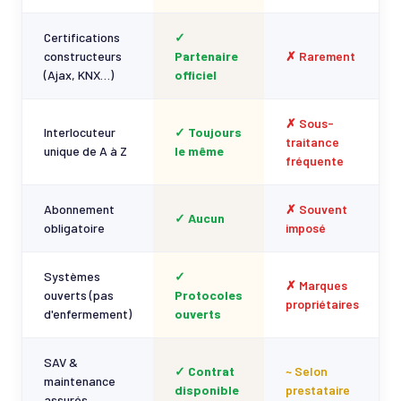
Certifications
✓
constructeurs
Partenaire
✗ Rarement
(Ajax, KNX…)
officiel
✗ Sous-
Interlocuteur
✓ Toujours
traitance
unique de A à Z
le même
fréquente
Abonnement
✗ Souvent
✓ Aucun
obligatoire
imposé
Systèmes
✓
✗ Marques
ouverts (pas
Protocoles
propriétaires
d'enfermement)
ouverts
SAV &
✓ Contrat
~ Selon
maintenance
disponible
prestataire
assurés