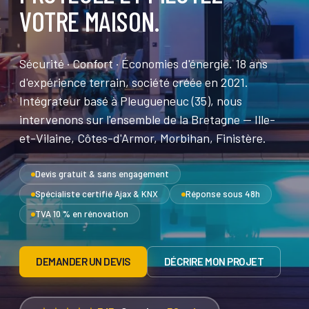
VOTRE MAISON.
Sécurité · Confort · Économies d'énergie. 18 ans
d'expérience terrain, société créée en 2021.
Intégrateur basé à Pleugueneuc (35), nous
intervenons sur l'ensemble de la Bretagne — Ille-
et-Vilaine, Côtes-d'Armor, Morbihan, Finistère.
Devis gratuit & sans engagement
Spécialiste certifié Ajax & KNX
Réponse sous 48h
TVA 10 % en rénovation
DEMANDER UN DEVIS
DÉCRIRE MON PROJET