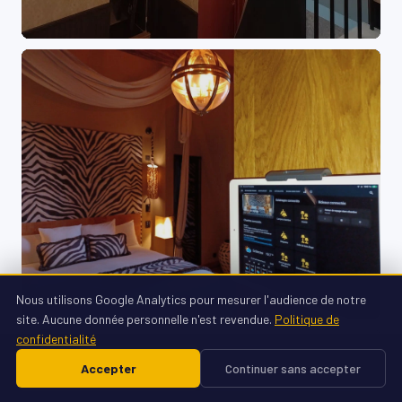
Nous utilisons Google Analytics pour mesurer l'audience de notre
site. Aucune donnée personnelle n'est revendue.
Politique de
confidentialité
📞 Appeler
Accepter
Continuer sans accepter
Devis gratuit