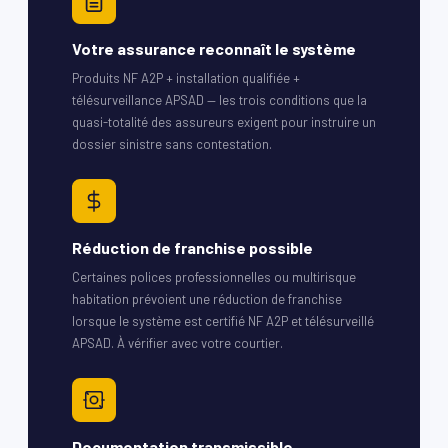
Votre assurance reconnaît le système
Produits NF A2P + installation qualifiée +
télésurveillance APSAD — les trois conditions que la
quasi-totalité des assureurs exigent pour instruire un
dossier sinistre sans contestation.
Réduction de franchise possible
Certaines polices professionnelles ou multirisque
habitation prévoient une réduction de franchise
lorsque le système est certifié NF A2P et télésurveillé
APSAD. À vérifier avec votre courtier.
Documentation transmissible