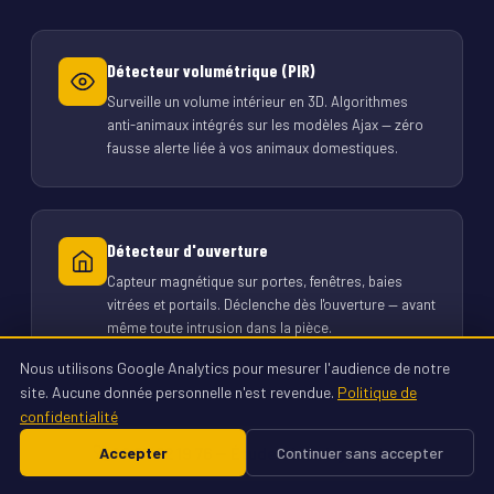
Détecteur volumétrique (PIR)
Surveille un volume intérieur en 3D. Algorithmes
anti-animaux intégrés sur les modèles Ajax — zéro
fausse alerte liée à vos animaux domestiques.
Détecteur d'ouverture
Capteur magnétique sur portes, fenêtres, baies
vitrées et portails. Déclenche dès l'ouverture — avant
même toute intrusion dans la pièce.
Nous utilisons Google Analytics pour mesurer l'audience de notre
site. Aucune donnée personnelle n'est revendue.
Politique de
confidentialité
Détection périmétrique extérieure
Accepter
02 23 22 19 76 — Étude sûreté gratuite
Continuer sans accepter
Barrières infrarouges et détecteurs extérieurs IP55.
Alerte avant que l'intrus n'atteigne votre bâtiment —